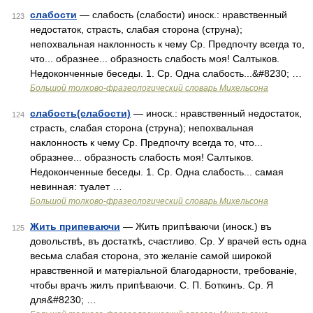
слабости
— слабость (слабости) иноск.: нравственный
123
недостаток, страсть, слабая сторона (струна);
непохвальная наклонность к чему Ср. Предпочту всегда то,
что... образнее... образность слабость моя! Салтыков.
Недоконченные беседы. 1. Ср. Одна слабость...&#8230; …
Большой толково-фразеологический словарь Михельсона
слабость(слабости)
— иноск.: нравственный недостаток,
124
страсть, слабая сторона (струна); непохвальная
наклонность к чему Ср. Предпочту всегда то, что...
образнее... образность слабость моя! Салтыков.
Недоконченные беседы. 1. Ср. Одна слабость... самая
невинная: туалет …
Большой толково-фразеологический словарь Михельсона
Жить припеваючи
— Жить припѣваючи (иноск.) въ
125
довольствѣ, въ достаткѣ, счастливо. Ср. У врачей есть одна
весьма слабая сторона, это желаніе самой широкой
нравственной и матеріальной благодарности, требованіе,
чтобы врачъ жилъ припѣваючи. С. П. Боткинъ. Ср. Я
для&#8230; …