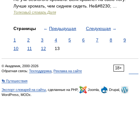
Лучше хромать, чем сиднем сидеть. Не&#8230; …
Толковый словарь Даля
Страницы
←
Предыдущая
Следующая
→
1
2
3
4
5
6
7
8
9
10
11
12
13
© Академик, 2000-2026
18+
Обратная связь:
Техподдержка
,
Реклама на сайте
👣 Путешествия
Экспорт словарей на сайты
, сделанные на PHP,
Joomla,
Drupal,
WordPress, MODx.