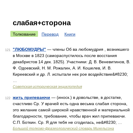
слабая+сторона
Толкование
Перевод
Книги
"ЛЮБОМУДРЫ"
— члены Об ва любомудрия , возникшего
121
в Москве в 1823 (самораспустилось после восстания
декабристов 14 дек. 1825). Участники: Д. В. Веневитинов, В.
Ф. Одоевский, Н. М. Рожалин, А. И. Кошелев, И. В.
Киреевский и др. Л. испытали нек рое воздействие&#8230;
…
Советская историческая энциклопедия
жить припеваючи
— (иноск.) в довольстве, в достатке,
122
счастливо Ср. У врачей есть одна весьма слабая сторона,
это желание самой широкой нравственной и материальной
благодарности, требование, чтобы врач жил припеваючи.
С.П. Боткин. Ср. Я для тебя не сгодилась, не&#8230; …
Большой толково-фразеологический словарь Михельсона