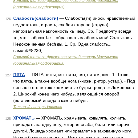
Большой толково-фразеологический словарь Михельсона
(оригинальная орфография)
Слабость(слабости)
— Слабость(ти) иноск. нравственный
126
недостатокъ, страсть, слабая сторона (струна)
непохвальная наклонность къ чему. Ср. Предпочту всегда
то, что... образнѣе... образность слабость моя! Салтыковъ.
Недоконченныя бесѣды. 1. Ср. Одна слабость...
самая&#8230; …
Большой толково-фразеологический словарь Михельсона
(оригинальная орфография)
ПЯТА
— ПЯТА, пяты, мн. пяты, пят, пятам, жен. 1. То же,
127
что пятка, а также вообще нога (книжн. ритор. устар.). «Под
сильною его пятою кремнистые бугры трещат.» Ломоносов.
2. Широкий конец чего нибудь, являющийся опорой
(вставляемый иногда в какое нибудь …
Толковый словарь Ушакова
ХРОМАТЬ
— ХРОМАТЬ, храмывать, ковылять, колчить,
128
припадать на одну ногу, которая слаба, болит или короче
другой. Лошадь хромает или храмлет на закованную ногу.
Не учи безногого хромать. Всяк храмлет на свою ногу.